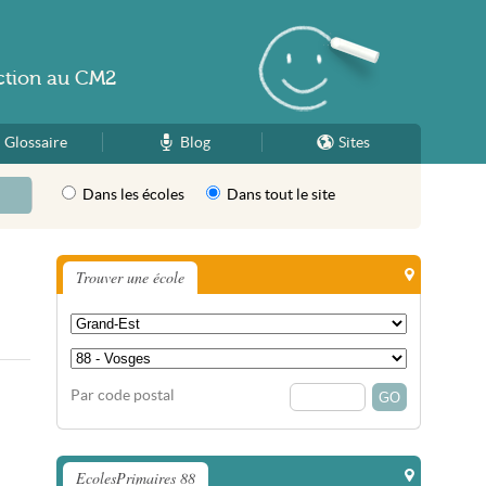
ction
au
CM2
Glossaire
Blog
Sites
Dans les écoles
Dans tout le site
Trouver une école
Par code postal
EcolesPrimaires 88