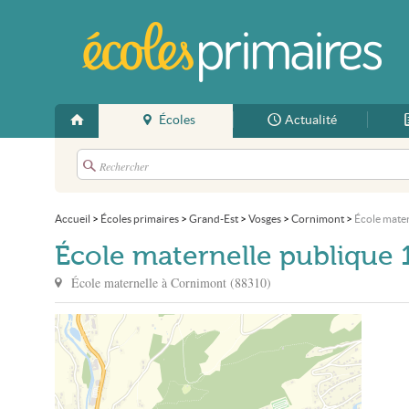
Écoles
Actualité
Accueil
>
Écoles primaires
>
Grand-Est
>
Vosges
>
Cornimont
>
École mater
École maternelle publique 1.
École maternelle à
Cornimont
(
88310
)