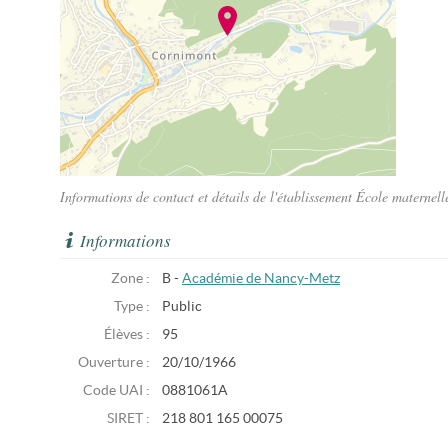
Informations de contact et détails de l'établissement École maternel
Informations
Zone :
B -
Académie de Nancy-Metz
Type :
Public
Élèves :
95
Ouverture :
20/10/1966
Code UAI :
0881061A
SIRET :
218 801 165 00075