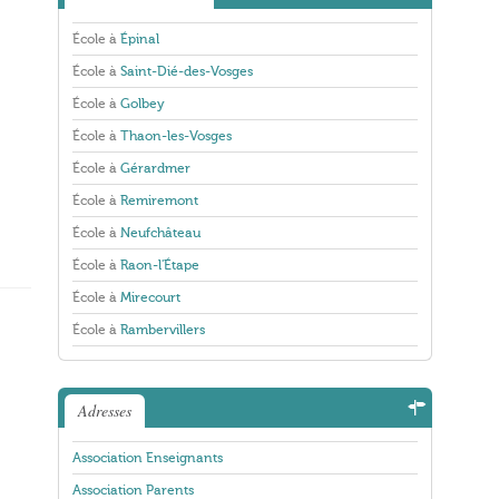
École à
Épinal
École à
Saint-Dié-des-Vosges
École à
Golbey
École à
Thaon-les-Vosges
École à
Gérardmer
École à
Remiremont
École à
Neufchâteau
École à
Raon-l'Étape
École à
Mirecourt
École à
Rambervillers
Adresses
Association Enseignants
Association Parents