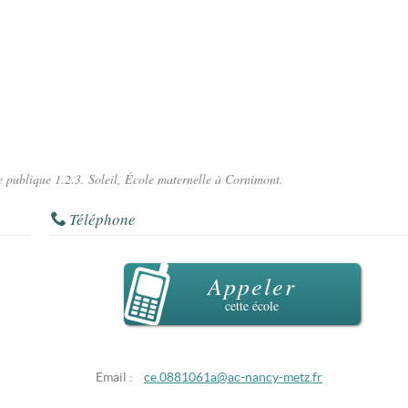
le publique 1.2.3. Soleil, École maternelle à Cornimont.
Téléphone
Appeler
cette école
Email :
ce.0881061a@ac-nancy-metz.fr