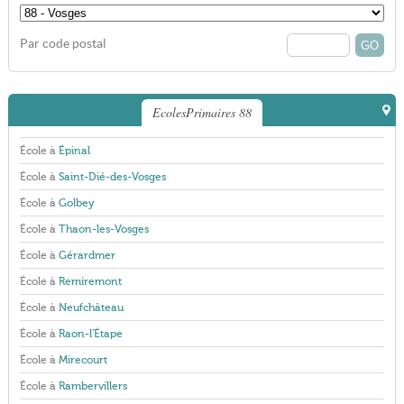
Par code postal
EcolesPrimaires 88
École à
Épinal
École à
Saint-Dié-des-Vosges
École à
Golbey
École à
Thaon-les-Vosges
École à
Gérardmer
École à
Remiremont
École à
Neufchâteau
École à
Raon-l'Étape
École à
Mirecourt
École à
Rambervillers