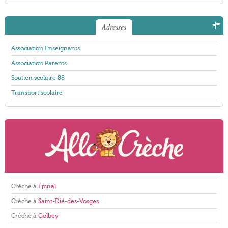
Adresses
Association Enseignants
Association Parents
Soutien scolaire 88
Transport scolaire
Crèche à
Épinal
Crèche à
Saint-Dié-des-Vosges
Crèche à
Golbey