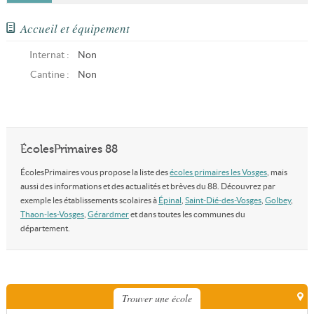
Accueil et équipement
Internat :
Non
Cantine :
Non
ÉcolesPrimaires 88
ÉcolesPrimaires vous propose la liste des
écoles primaires les Vosges
, mais
aussi des informations et des actualités et brèves du 88. Découvrez par
exemple les établissements scolaires à
Épinal
,
Saint-Dié-des-Vosges
,
Golbey
,
Thaon-les-Vosges
,
Gérardmer
et dans toutes les communes du
département.
Trouver une école