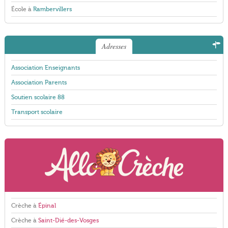
École à
Rambervillers
Adresses
Association Enseignants
Association Parents
Soutien scolaire 88
Transport scolaire
Crèche à
Épinal
Crèche à
Saint-Dié-des-Vosges