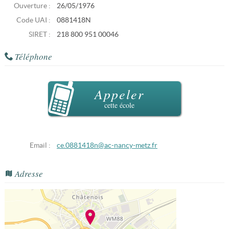
Ouverture :
26/05/1976
Code UAI :
0881418N
SIRET :
218 800 951 00046
Téléphone
Appeler
cette école
Email :
ce.0881418n@ac-nancy-metz.fr
Adresse