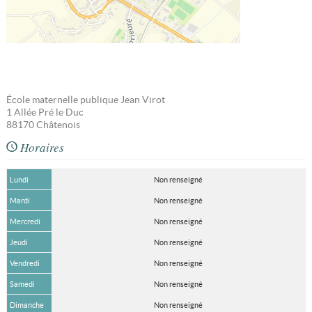
École maternelle publique Jean Virot
1 Allée Pré le Duc
88170
Châtenois
Horaires
Lundi
Non renseigné
Mardi
Non renseigné
Mercredi
Non renseigné
Jeudi
Non renseigné
Vendredi
Non renseigné
Samedi
Non renseigné
Dimanche
Non renseigné