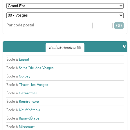
Par code postal
EcolesPrimaires 88
École à
Épinal
École à
Saint-Dié-des-Vosges
École à
Golbey
École à
Thaon-les-Vosges
École à
Gérardmer
École à
Remiremont
École à
Neufchâteau
École à
Raon-l'Étape
École à
Mirecourt