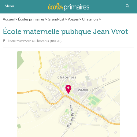
Menu
Accueil
>
Écoles primaires
>
Grand-Est
>
Vosges
>
Châtenois
>
École maternelle publique Jean Virot
École maternelle publique Jean Virot
École maternelle à
Châtenois
(
88170
)