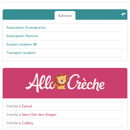
Adresses
Association Enseignants
Association Parents
Soutien scolaire 88
Transport scolaire
Crèche à
Épinal
Crèche à
Saint-Dié-des-Vosges
Crèche à
Golbey