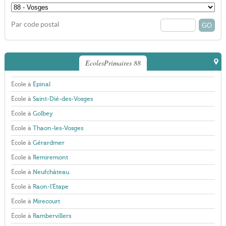
Par code postal
EcolesPrimaires 88
École à
Épinal
École à
Saint-Dié-des-Vosges
École à
Golbey
École à
Thaon-les-Vosges
École à
Gérardmer
École à
Remiremont
École à
Neufchâteau
École à
Raon-l'Étape
École à
Mirecourt
École à
Rambervillers