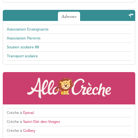
Adresses
Association Enseignants
Association Parents
Soutien scolaire 88
Transport scolaire
Crèche à
Épinal
Crèche à
Saint-Dié-des-Vosges
Crèche à
Golbey