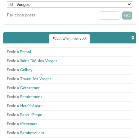
Par code postal
EcolesPrimaires 88
École à
Épinal
École à
Saint-Dié-des-Vosges
École à
Golbey
École à
Thaon-les-Vosges
École à
Gérardmer
École à
Remiremont
École à
Neufchâteau
École à
Raon-l'Étape
École à
Mirecourt
École à
Rambervillers