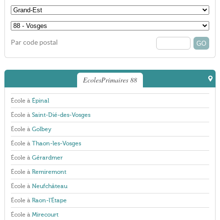
Par code postal
EcolesPrimaires 88
École à
Épinal
École à
Saint-Dié-des-Vosges
École à
Golbey
École à
Thaon-les-Vosges
École à
Gérardmer
École à
Remiremont
École à
Neufchâteau
École à
Raon-l'Étape
École à
Mirecourt