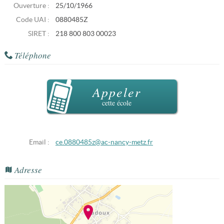
Ouverture :
25/10/1966
Code UAI :
0880485Z
SIRET :
218 800 803 00023
Téléphone
Appeler
cette école
Email :
ce.0880485z@ac-nancy-metz.fr
Adresse