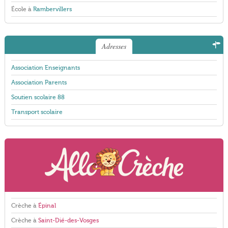
École à
Rambervillers
Adresses
Association Enseignants
Association Parents
Soutien scolaire 88
Transport scolaire
Crèche à
Épinal
Crèche à
Saint-Dié-des-Vosges