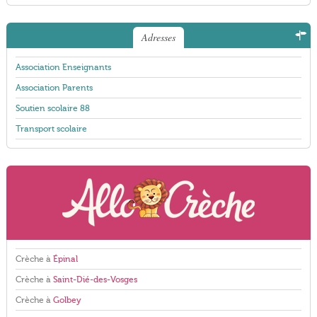
Adresses
Association Enseignants
Association Parents
Soutien scolaire 88
Transport scolaire
Crèche à
Épinal
Crèche à
Saint-Dié-des-Vosges
Crèche à
Golbey