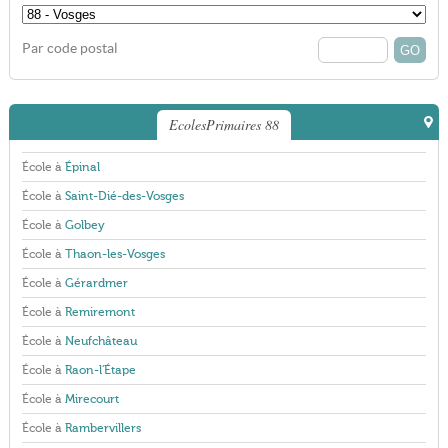
Par code postal
EcolesPrimaires 88
École à
Épinal
École à
Saint-Dié-des-Vosges
École à
Golbey
École à
Thaon-les-Vosges
École à
Gérardmer
École à
Remiremont
École à
Neufchâteau
École à
Raon-l'Étape
École à
Mirecourt
École à
Rambervillers