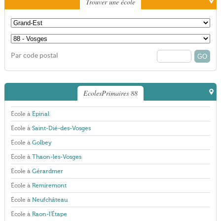
Trouver une école
Par code postal
EcolesPrimaires 88
École à
Épinal
École à
Saint-Dié-des-Vosges
École à
Golbey
École à
Thaon-les-Vosges
École à
Gérardmer
École à
Remiremont
École à
Neufchâteau
École à
Raon-l'Étape