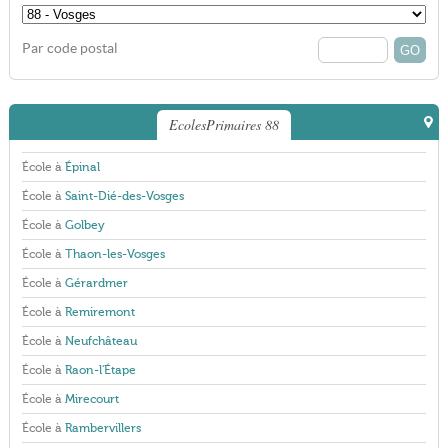
Par code postal
EcolesPrimaires 88
École à
Épinal
École à
Saint-Dié-des-Vosges
École à
Golbey
École à
Thaon-les-Vosges
École à
Gérardmer
École à
Remiremont
École à
Neufchâteau
École à
Raon-l'Étape
École à
Mirecourt
École à
Rambervillers