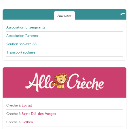
Adresses
Association Enseignants
Association Parents
Soutien scolaire 88
Transport scolaire
Crèche à
Épinal
Crèche à
Saint-Dié-des-Vosges
Crèche à
Golbey