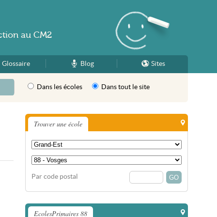
ction
au
CM2
Glossaire
Blog
Sites
Dans les écoles
Dans tout le site
Trouver une école
Par code postal
EcolesPrimaires 88