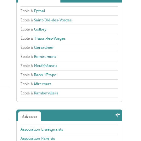
École à
Épinal
École à
Saint-Dié-des-Vosges
École à
Golbey
École à
Thaon-les-Vosges
École à
Gérardmer
École à
Remiremont
École à
Neufchâteau
École à
Raon-l'Étape
École à
Mirecourt
École à
Rambervillers
Adresses
Association Enseignants
Association Parents