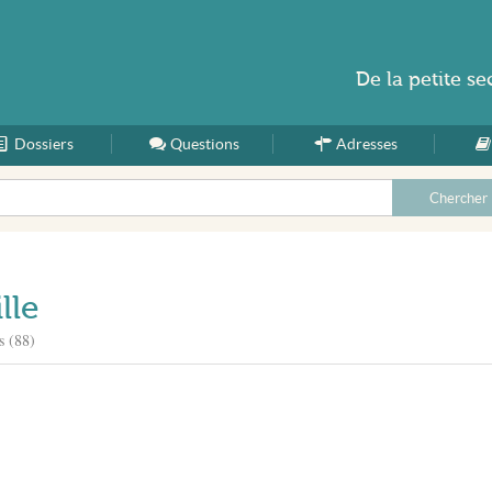
De la
petite se
Dossiers
Accueil
Questions
Adresses
lle
s (88)