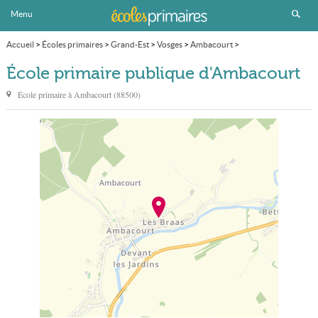
Menu
Accueil
>
Écoles primaires
>
Grand-Est
>
Vosges
>
Ambacourt
>
École primaire publique
École primaire publique d'Ambacourt
École primaire à
Ambacourt
(
88500
)