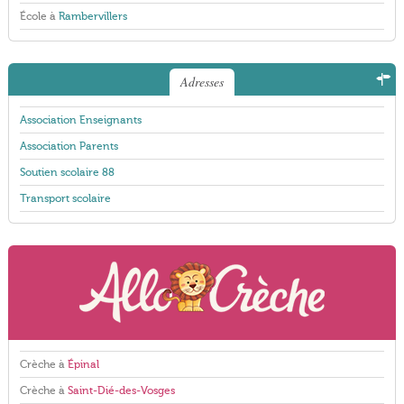
École à
Rambervillers
Adresses
Association Enseignants
Association Parents
Soutien scolaire 88
Transport scolaire
Crèche à
Épinal
Crèche à
Saint-Dié-des-Vosges