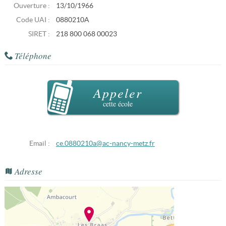
Ouverture :
13/10/1966
Code UAI :
0880210A
SIRET :
218 800 068 00023
Téléphone
Appeler
cette école
Email :
ce.0880210a@ac-nancy-metz.fr
Adresse