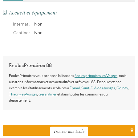
Accueil et équipement
Internat :
Non
Cantine :
Non
ÉcolesPrimaires 88
ÉcolesPrimaires vous propose la liste des
écoles primaires les Vosges
, mais
aussi des informations et des actualités et brèves du 88. Découvrez par
exemple les établissements scolaires à
Épinal
,
Saint-Dié-des-Vosges
,
Golbey
,
Thaon-les-Vosges
,
Gérardmer
et dans toutes les communes du
département.
Trouver une école