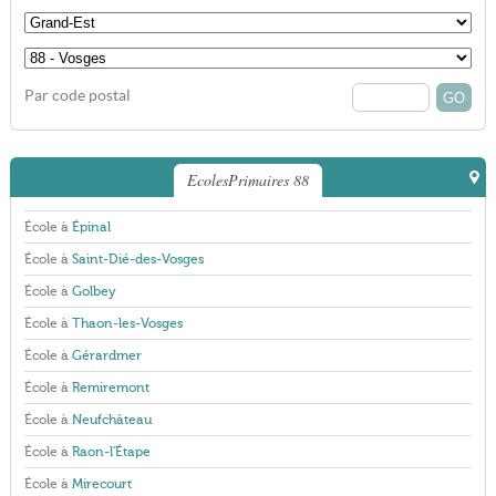
Par code postal
EcolesPrimaires 88
École à
Épinal
École à
Saint-Dié-des-Vosges
École à
Golbey
École à
Thaon-les-Vosges
École à
Gérardmer
École à
Remiremont
École à
Neufchâteau
École à
Raon-l'Étape
École à
Mirecourt