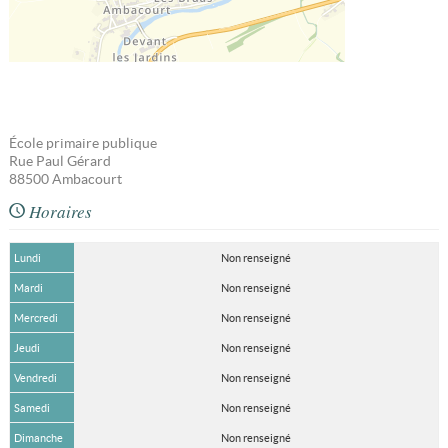
École primaire publique
Rue Paul Gérard
88500
Ambacourt
Horaires
Lundi
Non renseigné
Mardi
Non renseigné
Mercredi
Non renseigné
Jeudi
Non renseigné
Vendredi
Non renseigné
Samedi
Non renseigné
Dimanche
Non renseigné