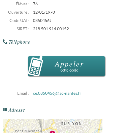
Élèves :
76
Ouverture :
12/01/1970
Code UAI :
0850456J
SIRET :
218 501 914 00152
Téléphone
Appeler
cette école
Email :
ce.0850456j@ac-nantes.fr
Adresse