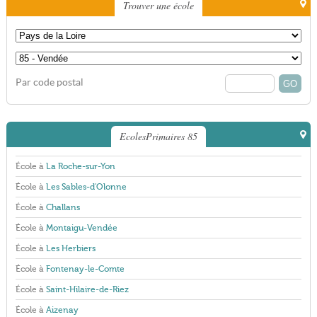
Trouver une école
Par code postal
EcolesPrimaires 85
École à
La Roche-sur-Yon
École à
Les Sables-d'Olonne
École à
Challans
École à
Montaigu-Vendée
École à
Les Herbiers
École à
Fontenay-le-Comte
École à
Saint-Hilaire-de-Riez
École à
Aizenay