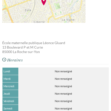
École maternelle publique Léonce Gluard
13 Boulevard P et M Curie
85000
La Roche-sur-Yon
Horaires
Lundi
Non renseigné
Mardi
Non renseigné
Mercredi
Non renseigné
Jeudi
Non renseigné
Vendredi
Non renseigné
Samedi
Non renseigné