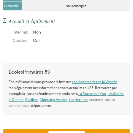
Dimanche
Non renseigné
Accueil et équipement
Internat :
Non
Cantine :
Oui
ÉcolesPrimaires 85
ÉcolesPrimaires vous propose la liste des
écoles primaires de la Vendée
,
mais également des informations et des actualités du 85. Retrouvez par
exemple la liste des établissements scolaires à
La Roche-sur-Yon
,
Les Sables-
d'Olonne
,
Challans
,
Montaigu-Vendée
,
Les Herbiers
et dans toutes les
communes du département.