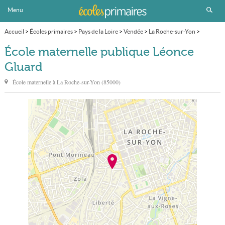
Menu
Accueil
>
Écoles primaires
>
Pays de la Loire
>
Vendée
>
La Roche-sur-Yon
>
École maternelle publique Léonce Gluard
École maternelle publique Léonce
Gluard
École maternelle à
La Roche-sur-Yon
(
85000
)