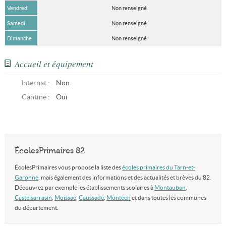
Vendredi
Non renseigné
Samedi
Non renseigné
Dimanche
Non renseigné
Accueil et équipement
Internat :
Non
Cantine :
Oui
ÉcolesPrimaires 82
ÉcolesPrimaires vous propose la liste des
écoles primaires du Tarn-et-
Garonne
, mais également des informations et des actualités et brèves du 82.
Découvrez par exemple les établissements scolaires à
Montauban
,
Castelsarrasin
,
Moissac
,
Caussade
,
Montech
et dans toutes les communes
du département.