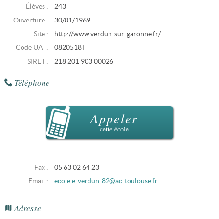
Élèves :
243
Ouverture :
30/01/1969
Site :
http://www.verdun-sur-garonne.fr/
Code UAI :
0820518T
SIRET :
218 201 903 00026
Téléphone
Appeler
cette école
Fax :
05 63 02 64 23
Email :
ecole.e-verdun-82@ac-toulouse.fr
Adresse