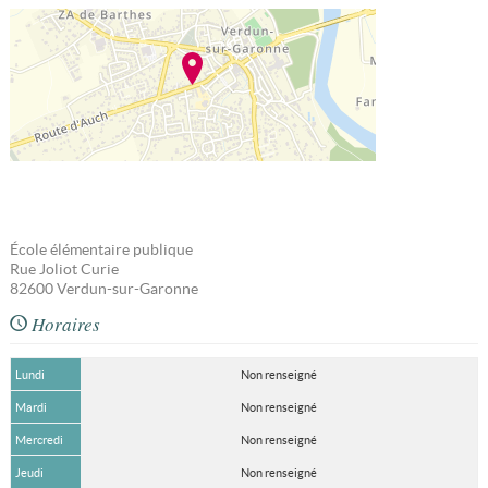
École élémentaire publique
Rue Joliot Curie
82600
Verdun-sur-Garonne
Horaires
Lundi
Non renseigné
Mardi
Non renseigné
Mercredi
Non renseigné
Jeudi
Non renseigné