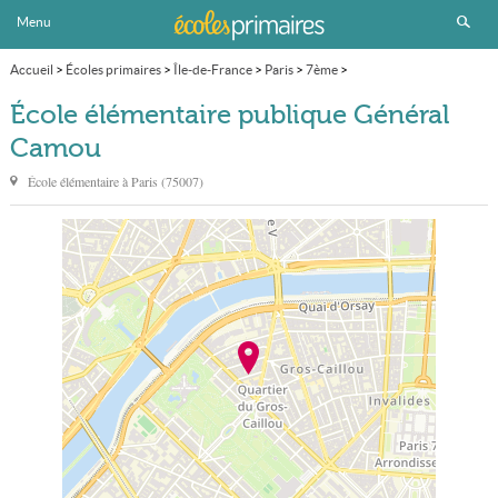
Menu
Accueil
>
Écoles primaires
>
Île-de-France
>
Paris
>
7ème
>
École élémentaire publique Général Camou
École élémentaire publique Général
Camou
École élémentaire à
Paris
(
75007
)