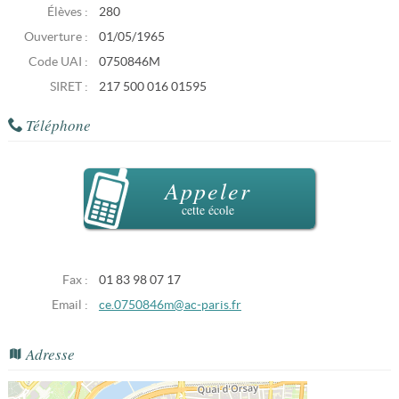
Élèves :
280
Ouverture :
01/05/1965
Code UAI :
0750846M
SIRET :
217 500 016 01595
Téléphone
Appeler
cette école
Fax :
01 83 98 07 17
Email :
ce.0750846m@ac-paris.fr
Adresse