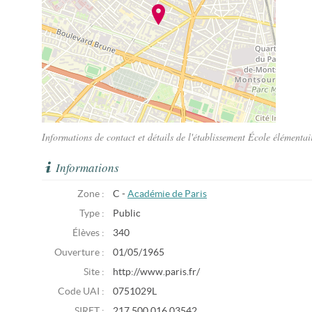
Informations de contact et détails de l'établissement École élémenta
Informations
Zone :
C -
Académie de Paris
Type :
Public
Élèves :
340
Ouverture :
01/05/1965
Site :
http://www.paris.fr/
Code UAI :
0751029L
SIRET :
217 500 016 03542