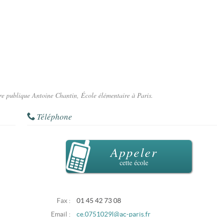
ire publique Antoine Chantin, École élémentaire à Paris.
Téléphone
Appeler
cette école
Fax :
01 45 42 73 08
Email :
ce.0751029l@ac-paris.fr