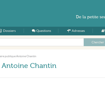
De la
petite se
Dossiers
Accueil
Questions
Adresses
aire publique Antoine Chantin
e Antoine Chantin