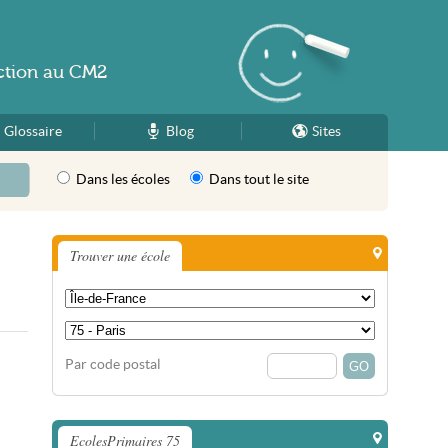
ction
au
CM2
Glossaire
Blog
Sites
Dans les écoles
Dans tout le site
Trouver une école
Par code postal
EcolesPrimaires 75