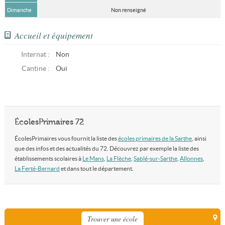
Dimanche
Non renseigné
Accueil et équipement
Internat :
Non
Cantine :
Oui
ÉcolesPrimaires 72
ÉcolesPrimaires vous fournit la liste des
écoles primaires de la Sarthe
, ainsi
que des infos et des actualités du 72. Découvrez par exemple la liste des
établissements scolaires à
Le Mans
,
La Flèche
,
Sablé-sur-Sarthe
,
Allonnes
,
La Ferté-Bernard
et dans tout le département.
Trouver une école