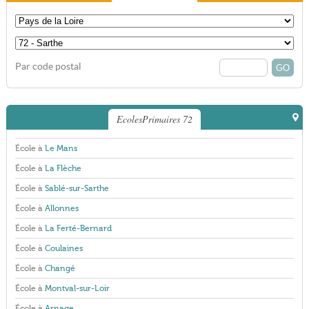
Par code postal
EcolesPrimaires 72
École à
Le Mans
École à
La Flèche
École à
Sablé-sur-Sarthe
École à
Allonnes
École à
La Ferté-Bernard
École à
Coulaines
École à
Changé
École à
Montval-sur-Loir
École à
Arnage