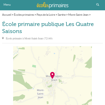
Menu
Accueil
>
Écoles primaires
>
Pays de la Loire
>
Sarthe
>
Mont-Saint-Jean
>
École primaire publique Les Quatre Saisons
École primaire publique Les Quatre
Saisons
École primaire à
Mont-Saint-Jean
(
72140
)