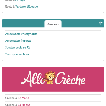
École à
Parigné-l'Évêque
Adresses
Association Enseignants
Association Parents
Soutien scolaire 72
Transport scolaire
Crèche à
Le Mans
Crèche à
La Flèche