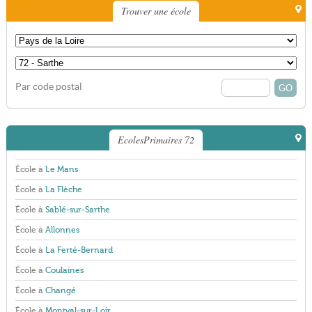
Trouver une école
Par code postal
EcolesPrimaires 72
École à
Le Mans
École à
La Flèche
École à
Sablé-sur-Sarthe
École à
Allonnes
École à
La Ferté-Bernard
École à
Coulaines
École à
Changé
École à
Montval-sur-Loir