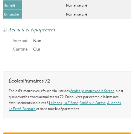
Samedi
Non renseigné
Dimanche
Non renseigné
Accueil et équipement
Internat :
Non
Cantine :
Oui
ÉcolesPrimaires 72
ÉcolesPrimaires vous fournit la liste des
écoles primaires de la Sarthe
, ainsi
que des infos et des actualités du 72. Découvrez par exemple la liste des
établissements scolaires à
Le Mans
,
La Flèche
,
Sablé-sur-Sarthe
,
Allonnes
,
La Ferté-Bernard
et dans tout le département.