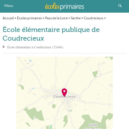
Menu
Accueil
>
Écoles primaires
>
Pays de la Loire
>
Sarthe
>
Coudrecieux
>
École élémentaire publique
École élémentaire publique de
Coudrecieux
École élémentaire à
Coudrecieux
(
72440
)