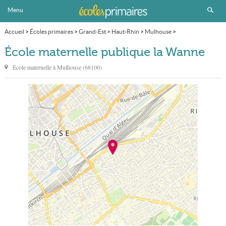
Menu
Accueil
>
Écoles primaires
>
Grand-Est
>
Haut-Rhin
>
Mulhouse
>
École maternelle publique la Wanne
École maternelle publique la Wanne
École maternelle à
Mulhouse
(
68100
)