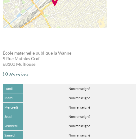
École maternelle publique la Wanne
9 Rue Mathias Graf
68100
Mulhouse
Horaires
Lundi
Non renseigné
Mardi
Non renseigné
Mercredi
Non renseigné
Jeudi
Non renseigné
Vendredi
Non renseigné
Samedi
Non renseigné