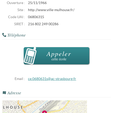
Ouverture :
25/11/1966
Site :
http://www.ville-mulhouse.fr/
Code UAI :
0680631S
SIRET :
216 802 249 00286
Téléphone
Appeler
cette école
Email :
ce.0680631s@ac-strasbourg.fr
Adresse