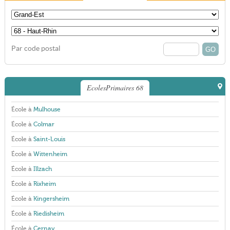
Par code postal
EcolesPrimaires 68
École à
Mulhouse
École à
Colmar
École à
Saint-Louis
École à
Wittenheim
École à
Illzach
École à
Rixheim
École à
Kingersheim
École à
Riedisheim
École à
Cernay