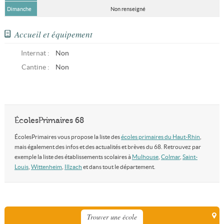
Dimanche
Non renseigné
Accueil et équipement
Internat :
Non
Cantine :
Non
ÉcolesPrimaires 68
ÉcolesPrimaires vous propose la liste des
écoles primaires du Haut-Rhin
,
mais également des infos et des actualités et brèves du 68. Retrouvez par
exemple la liste des établissements scolaires à
Mulhouse
,
Colmar
,
Saint-
Louis
,
Wittenheim
,
Illzach
et dans tout le département.
Trouver une école