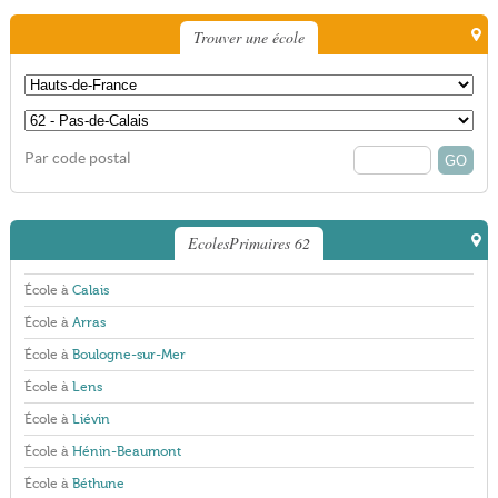
Trouver une école
Par code postal
EcolesPrimaires 62
École à
Calais
École à
Arras
École à
Boulogne-sur-Mer
École à
Lens
École à
Liévin
École à
Hénin-Beaumont
École à
Béthune