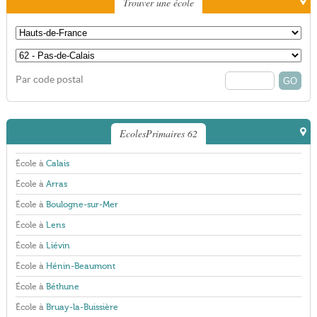
Trouver une école
Par code postal
EcolesPrimaires 62
École à
Calais
École à
Arras
École à
Boulogne-sur-Mer
École à
Lens
École à
Liévin
École à
Hénin-Beaumont
École à
Béthune
École à
Bruay-la-Buissière