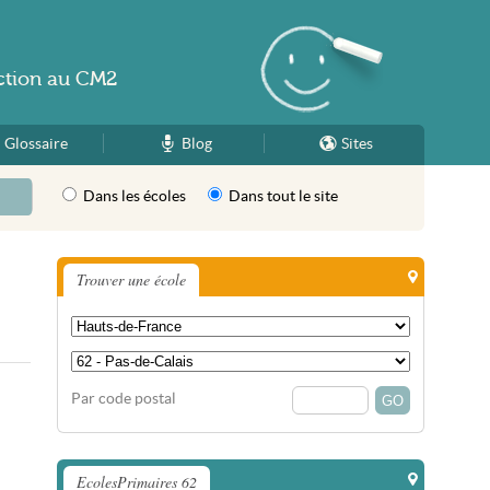
ction
au
CM2
Glossaire
Blog
Sites
Dans les écoles
Dans tout le site
Trouver une école
Par code postal
EcolesPrimaires 62