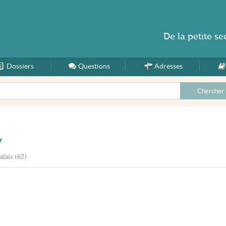
De la
petite se
Dossiers
Accueil
Questions
Adresses
y
alais (62)