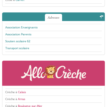
École à
Carvin
Adresses
Association Enseignants
Association Parents
Soutien scolaire 62
Transport scolaire
Crèche à
Calais
Crèche à
Arras
Crèche à
Boulogne-sur-Mer