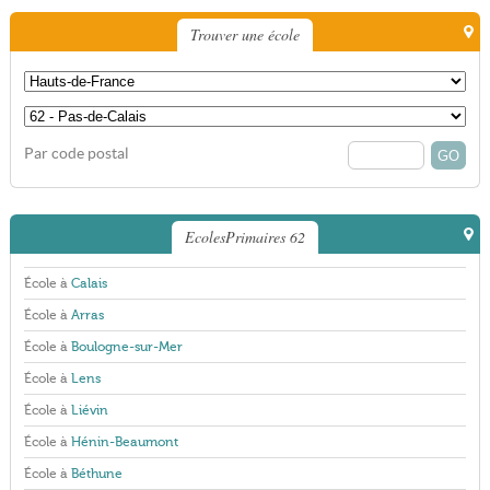
Trouver une école
Par code postal
EcolesPrimaires 62
École à
Calais
École à
Arras
École à
Boulogne-sur-Mer
École à
Lens
École à
Liévin
École à
Hénin-Beaumont
École à
Béthune