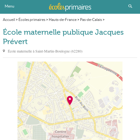
Menu
Accueil
>
Écoles primaires
>
Hauts-de-France
>
Pas-de-Calais
>
Saint-Martin-Boulogne
>
École maternelle publique Jacques Prévert
École maternelle publique Jacques
Prévert
École maternelle à
Saint-Martin-Boulogne
(
62280
)