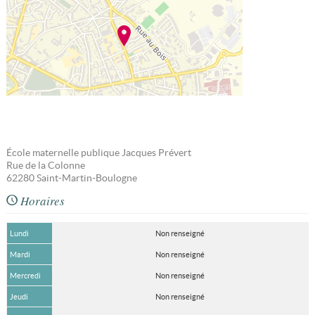
École maternelle publique Jacques Prévert
Rue de la Colonne
62280
Saint-Martin-Boulogne
Horaires
Lundi
Non renseigné
Mardi
Non renseigné
Mercredi
Non renseigné
Jeudi
Non renseigné