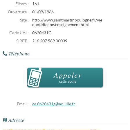
Élèves :
161
Ouverture :
01/09/1966
Site :
http://www.saintmartinboulogne.fr/vie-
quotidienne/enseignement.html
Code UAI :
0620431G
SIRET :
216 207 589 00039
Téléphone
Appeler
cette école
Email :
ce.0620431g@ac-lille.fr
Adresse