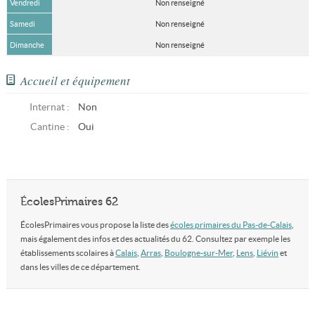
Vendredi
Non renseigné
Samedi
Non renseigné
Dimanche
Non renseigné
Accueil et équipement
Internat :
Non
Cantine :
Oui
ÉcolesPrimaires 62
ÉcolesPrimaires vous propose la liste des
écoles primaires du Pas-de-Calais
,
mais également des infos et des actualités du 62. Consultez par exemple les
établissements scolaires à
Calais
,
Arras
,
Boulogne-sur-Mer
,
Lens
,
Liévin
et
dans les villes de ce département.