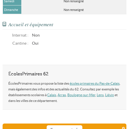
Samedi
Non renseigné
Dimanche
Non renseigné
Accueil et équipement
Internat :
Non
Cantine :
Oui
ÉcolesPrimaires 62
ÉcolesPrimaires vous propose la liste des
écoles primaires du Pas-de-Calais
,
mais également des infos et des actualités du 62. Consultez par exemple les
établissements scolaires à
Calais
,
Arras
,
Boulogne-sur-Mer
,
Lens
,
Liévin
et
dans les villes de ce département.