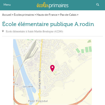
Menu
Accueil
>
Écoles primaires
>
Hauts-de-France
>
Pas-de-Calais
>
Saint-Martin-Boulogne
>
École élémentaire publique A.rodin
École élémentaire publique A.rodin
École élémentaire à
Saint-Martin-Boulogne
(
62280
)