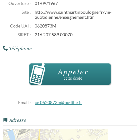
Ouverture :
01/09/1967
Site :
http://www.saintmartinboulogne.fr/vie-
quotidienne/enseignement.html
Code UAI :
0620873M
SIRET :
216 207 589 00070
Téléphone
Appeler
cette école
Email :
ce.0620873m@ac-lille.fr
Adresse