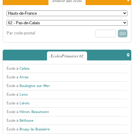
Trouver une école
Par code postal
EcolesPrimaires 62
École à
Calais
École à
Arras
École à
Boulogne-sur-Mer
École à
Lens
École à
Liévin
École à
Hénin-Beaumont
École à
Béthune
École à
Bruay-la-Buissière