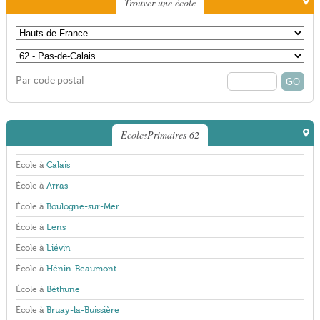
Trouver une école
Par code postal
EcolesPrimaires 62
École à
Calais
École à
Arras
École à
Boulogne-sur-Mer
École à
Lens
École à
Liévin
École à
Hénin-Beaumont
École à
Béthune
École à
Bruay-la-Buissière