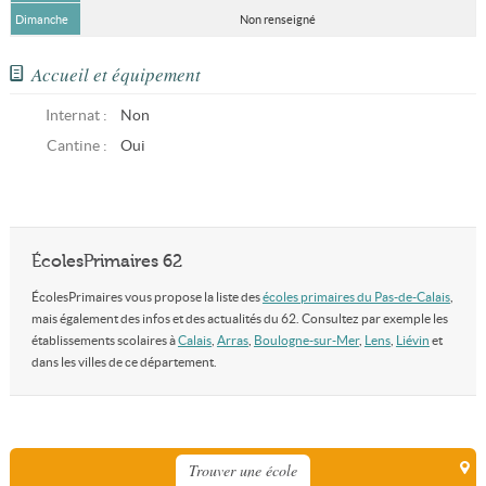
Dimanche
Non renseigné
Accueil et équipement
Internat :
Non
Cantine :
Oui
ÉcolesPrimaires 62
ÉcolesPrimaires vous propose la liste des
écoles primaires du Pas-de-Calais
,
mais également des infos et des actualités du 62. Consultez par exemple les
établissements scolaires à
Calais
,
Arras
,
Boulogne-sur-Mer
,
Lens
,
Liévin
et
dans les villes de ce département.
Trouver une école