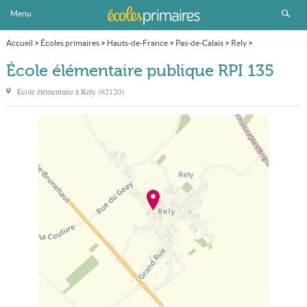
Menu
Accueil
>
Écoles primaires
>
Hauts-de-France
>
Pas-de-Calais
>
Rely
>
École élémentaire publique RPI 135
École élémentaire publique RPI 135
École élémentaire à
Rely
(
62120
)