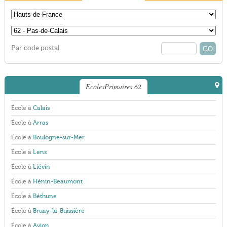
Par code postal
EcolesPrimaires 62
École à
Calais
École à
Arras
École à
Boulogne-sur-Mer
École à
Lens
École à
Liévin
École à
Hénin-Beaumont
École à
Béthune
École à
Bruay-la-Buissière
École à
Avion