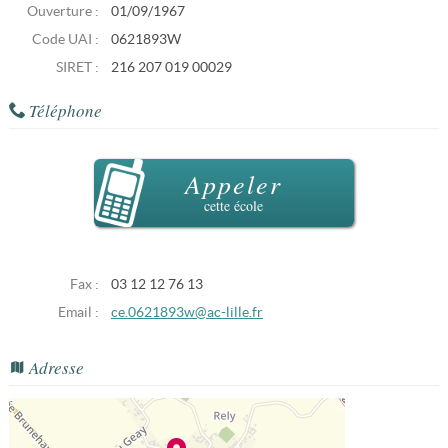
Ouverture :
01/09/1967
Code UAI :
0621893W
SIRET :
216 207 019 00029
Téléphone
Appeler
cette école
Fax :
03 12 12 76 13
Email :
ce.0621893w@ac-lille.fr
Adresse