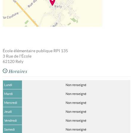
École élémentaire publique RPI 135
3 Rue de l'École
62120
Rely
Horaires
Lundi
Non renseigné
Mardi
Non renseigné
Mercredi
Non renseigné
Jeudi
Non renseigné
Vendredi
Non renseigné
Samedi
Non renseigné