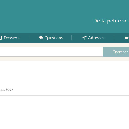
De la
petite se
Dossiers
Accueil
Questions
Adresses
ais (62)