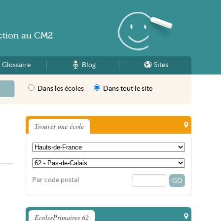
ction
au
CM2
Glossaire
Blog
Sites
Dans les écoles
Dans tout le site
Trouver une école
Par code postal
EcolesPrimaires 62