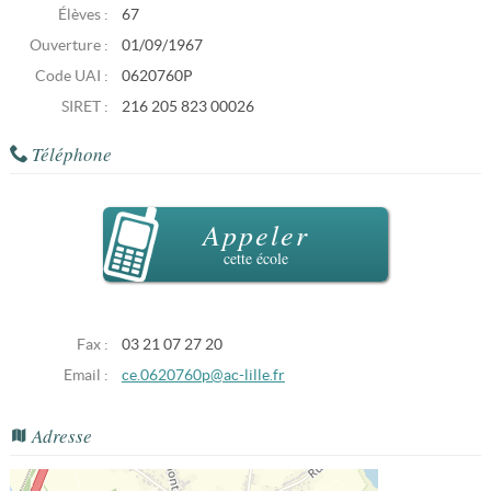
Élèves :
67
Ouverture :
01/09/1967
Code UAI :
0620760P
SIRET :
216 205 823 00026
Téléphone
Appeler
cette école
Fax :
03 21 07 27 20
Email :
ce.0620760p@ac-lille.fr
Adresse