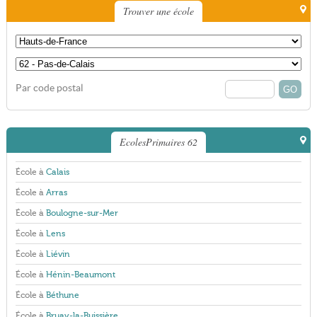
Trouver une école
Par code postal
EcolesPrimaires 62
École à
Calais
École à
Arras
École à
Boulogne-sur-Mer
École à
Lens
École à
Liévin
École à
Hénin-Beaumont
École à
Béthune
École à
Bruay-la-Buissière