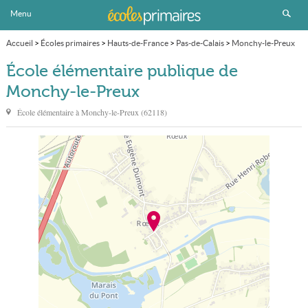
Menu
Accueil
>
Écoles primaires
>
Hauts-de-France
>
Pas-de-Calais
>
Monchy-le-Preux
>
École élémentaire publique
École élémentaire publique de
Monchy-le-Preux
École élémentaire à
Monchy-le-Preux
(
62118
)