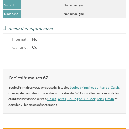
Samedi
Non renseigné
Dimanche
Non renseigné
Accueil et équipement
Internat :
Non
Cantine :
Oui
ÉcolesPrimaires 62
ÉcolesPrimaires vous propose la liste des
écoles primaires du Pas-de-Calais
,
mais également des infos et des actualités du 62. Consultez par exemple les
établissements scolaires à
Calais
,
Arras
,
Boulogne-sur-Mer
,
Lens
,
Liévin
et
dans les villes de ce département.