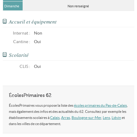
Dimanche
Non renseigné
Accueil et équipement
Internat :
Non
Cantine :
Oui
Scolarité
CLIS
:
Oui
ÉcolesPrimaires 62
ÉcolesPrimaires vous propose la liste des
écoles primaires du Pas-de-Calais
,
mais également des infos et des actualités du 62. Consultez par exemple les
établissements scolaires à
Calais
,
Arras
,
Boulogne-sur-Mer
,
Lens
,
Liévin
et
dans les villes de ce département.