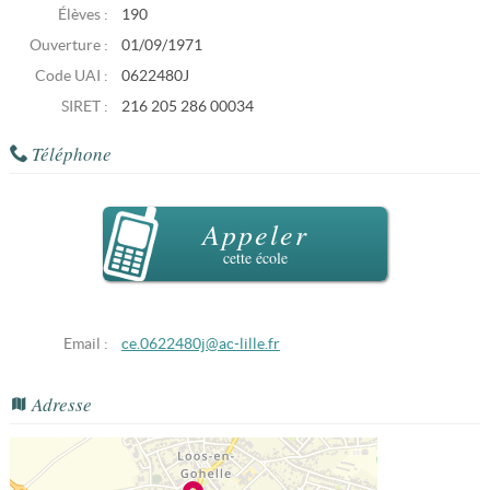
Élèves :
190
Ouverture :
01/09/1971
Code UAI :
0622480J
SIRET :
216 205 286 00034
Téléphone
Appeler
cette école
Email :
ce.0622480j@ac-lille.fr
Adresse