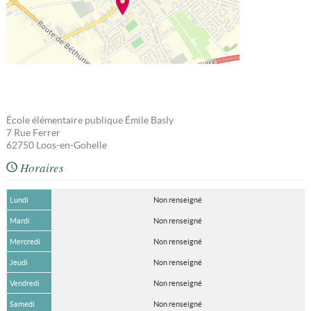
École élémentaire publique Émile Basly
7 Rue Ferrer
62750
Loos-en-Gohelle
Horaires
Lundi
Non renseigné
Mardi
Non renseigné
Mercredi
Non renseigné
Jeudi
Non renseigné
Vendredi
Non renseigné
Samedi
Non renseigné