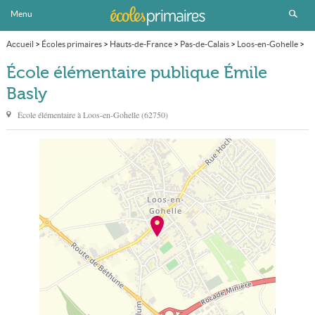
Menu
Accueil
>
Écoles primaires
>
Hauts-de-France
>
Pas-de-Calais
>
Loos-en-Gohelle
>
École élémentaire publique Émile Basly
École élémentaire publique Émile
Basly
École élémentaire à
Loos-en-Gohelle
(
62750
)