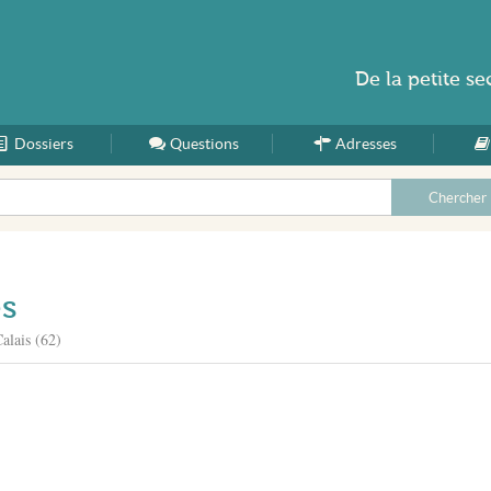
De la
petite se
Dossiers
Accueil
Questions
Adresses
es
alais (62)