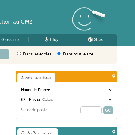
ction
au
CM2
Glossaire
Blog
Sites
Dans les écoles
Dans tout le site
Trouver une école
Par code postal
EcolesPrimaires 62