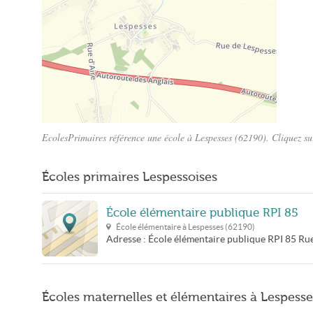
EcolesPrimaires référence une école à Lespesses (62190). Cliquez sur
Plan Lespesses
Écoles primaires Lespessoises
École élémentaire publique RPI 85
École élémentaire à
Lespesses
(
62190
)
Adresse :
École élémentaire publique RPI 85
Rue
Écoles maternelles et élémentaires à Lespesse