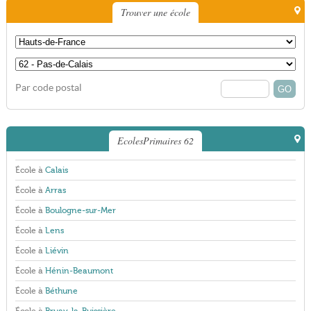
Trouver une école
Par code postal
EcolesPrimaires 62
École à
Calais
École à
Arras
École à
Boulogne-sur-Mer
École à
Lens
École à
Liévin
École à
Hénin-Beaumont
École à
Béthune