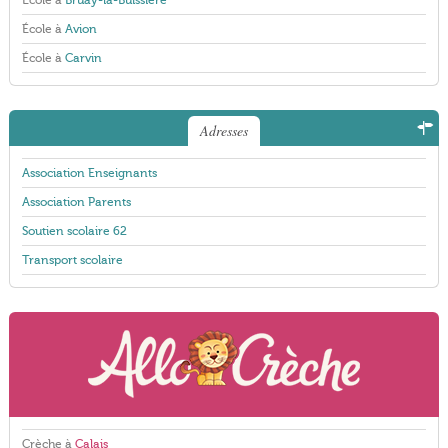
École à
Bruay-la-Buissière
École à
Avion
École à
Carvin
Adresses
Association Enseignants
Association Parents
Soutien scolaire 62
Transport scolaire
Crèche à
Calais