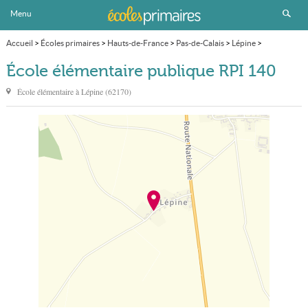
Menu
Accueil
>
Écoles primaires
>
Hauts-de-France
>
Pas-de-Calais
>
Lépine
>
École élémentaire publique RPI 140
École élémentaire publique RPI 140
École élémentaire à
Lépine
(
62170
)