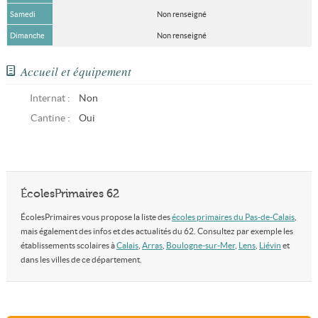
Samedi
Non renseigné
Dimanche
Non renseigné
Accueil et équipement
Internat :
Non
Cantine :
Oui
ÉcolesPrimaires 62
ÉcolesPrimaires vous propose la liste des
écoles primaires du Pas-de-Calais
,
mais également des infos et des actualités du 62. Consultez par exemple les
établissements scolaires à
Calais
,
Arras
,
Boulogne-sur-Mer
,
Lens
,
Liévin
et
dans les villes de ce département.