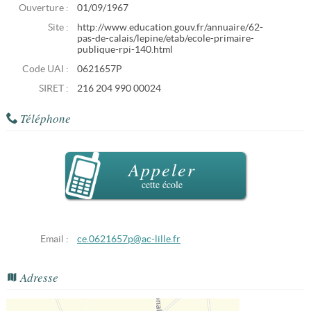
Ouverture :
01/09/1967
Site :
http://www.education.gouv.fr/annuaire/62-
pas-de-calais/lepine/etab/ecole-primaire-
publique-rpi-140.html
Code UAI :
0621657P
SIRET :
216 204 990 00024
Téléphone
Appeler
cette école
Email :
ce.0621657p@ac-lille.fr
Adresse