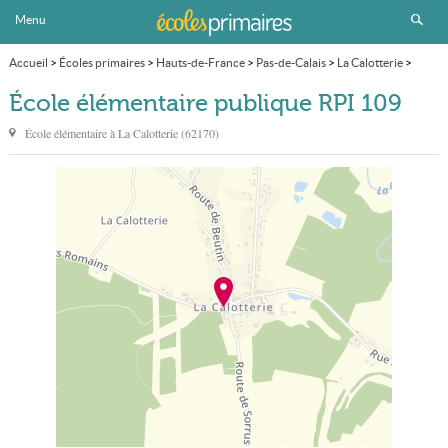
Menu
Accueil
>
Écoles primaires
>
Hauts-de-France
>
Pas-de-Calais
>
La Calotterie
>
École élémentaire publique RPI 109
École élémentaire publique RPI 109
École élémentaire à
La Calotterie
(
62170
)