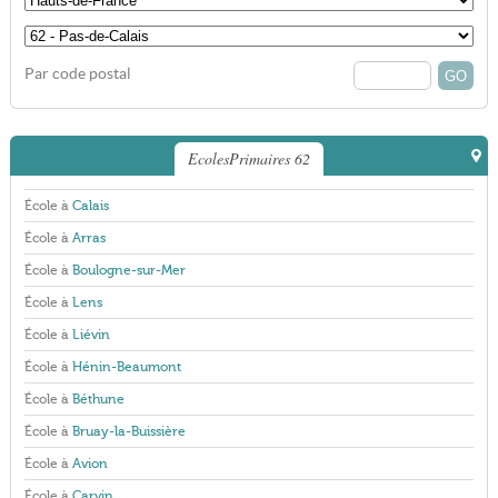
Par code postal
EcolesPrimaires 62
École à
Calais
École à
Arras
École à
Boulogne-sur-Mer
École à
Lens
École à
Liévin
École à
Hénin-Beaumont
École à
Béthune
École à
Bruay-la-Buissière
École à
Avion
École à
Carvin