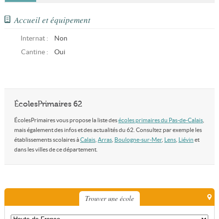
Accueil et équipement
Internat :
Non
Cantine :
Oui
ÉcolesPrimaires 62
ÉcolesPrimaires vous propose la liste des
écoles primaires du Pas-de-Calais
,
mais également des infos et des actualités du 62. Consultez par exemple les
établissements scolaires à
Calais
,
Arras
,
Boulogne-sur-Mer
,
Lens
,
Liévin
et
dans les villes de ce département.
Trouver une école