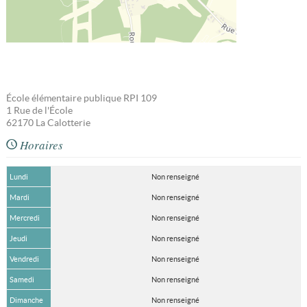
École élémentaire publique RPI 109
1 Rue de l'École
62170
La Calotterie
Horaires
Lundi
Non renseigné
Mardi
Non renseigné
Mercredi
Non renseigné
Jeudi
Non renseigné
Vendredi
Non renseigné
Samedi
Non renseigné
Dimanche
Non renseigné