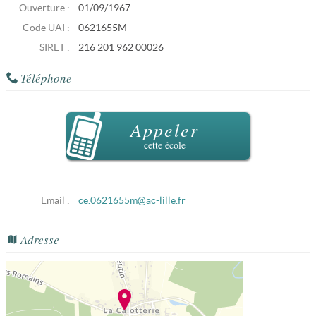
Ouverture :
01/09/1967
Code UAI :
0621655M
SIRET :
216 201 962 00026
Téléphone
Appeler
cette école
Email :
ce.0621655m@ac-lille.fr
Adresse