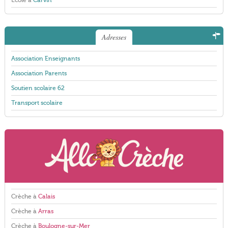
École à
Carvin
Adresses
Association Enseignants
Association Parents
Soutien scolaire 62
Transport scolaire
Crèche à
Calais
Crèche à
Arras
Crèche à
Boulogne-sur-Mer