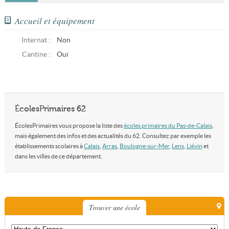
Accueil et équipement
Internat :
Non
Cantine :
Oui
ÉcolesPrimaires 62
ÉcolesPrimaires vous propose la liste des
écoles primaires du Pas-de-Calais
,
mais également des infos et des actualités du 62. Consultez par exemple les
établissements scolaires à
Calais
,
Arras
,
Boulogne-sur-Mer
,
Lens
,
Liévin
et
dans les villes de ce département.
Trouver une école