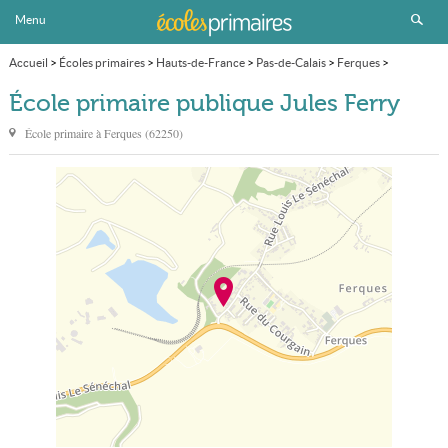
Menu
Accueil
>
Écoles primaires
>
Hauts-de-France
>
Pas-de-Calais
>
Ferques
>
École primaire publique Jules Ferry
École primaire publique Jules Ferry
École primaire à
Ferques
(
62250
)