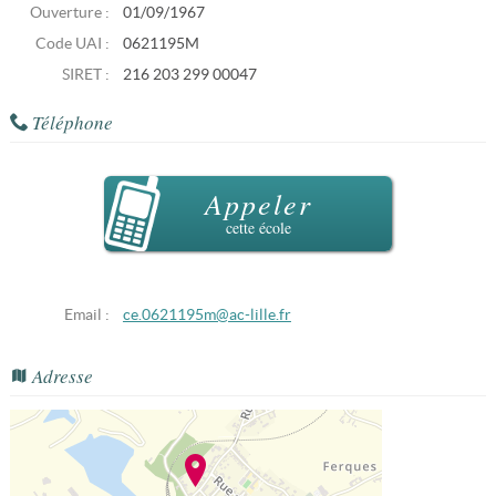
Ouverture :
01/09/1967
Code UAI :
0621195M
SIRET :
216 203 299 00047
Téléphone
Appeler
cette école
Email :
ce.0621195m@ac-lille.fr
Adresse