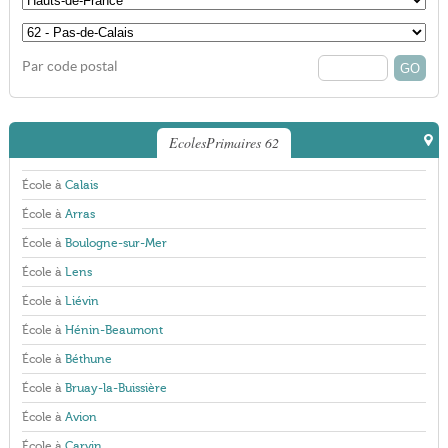
Par code postal
EcolesPrimaires 62
École à
Calais
École à
Arras
École à
Boulogne-sur-Mer
École à
Lens
École à
Liévin
École à
Hénin-Beaumont
École à
Béthune
École à
Bruay-la-Buissière
École à
Avion
École à
Carvin