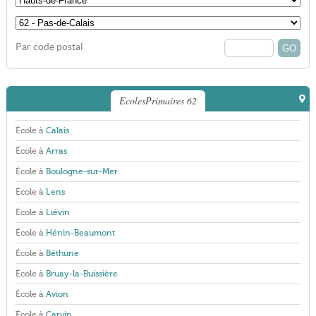
Par code postal
EcolesPrimaires 62
École à
Calais
École à
Arras
École à
Boulogne-sur-Mer
École à
Lens
École à
Liévin
École à
Hénin-Beaumont
École à
Béthune
École à
Bruay-la-Buissière
École à
Avion
École à
Carvin