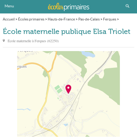
Menu
Accueil
>
Écoles primaires
>
Hauts-de-France
>
Pas-de-Calais
>
Ferques
>
École maternelle publique Elsa Triolet
École maternelle publique Elsa Triolet
École maternelle à
Ferques
(
62250
)