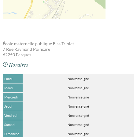
École maternelle publique Elsa Triolet
7 Rue Raymond Poincaré
62250
Ferques
Horaires
Lundi
Non renseigné
Mardi
Non renseigné
Mercredi
Non renseigné
Jeudi
Non renseigné
Vendredi
Non renseigné
Samedi
Non renseigné
Dimanche
Non renseigné