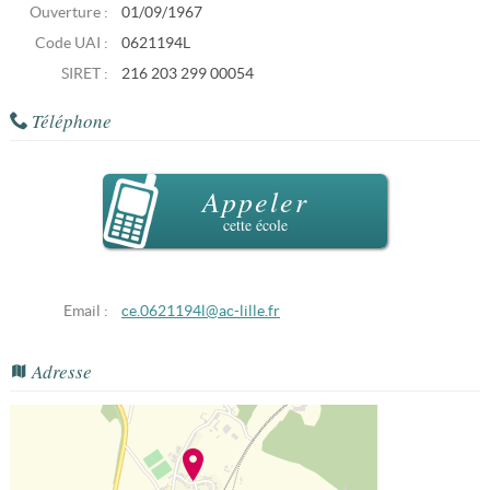
Ouverture :
01/09/1967
Code UAI :
0621194L
SIRET :
216 203 299 00054
Téléphone
Appeler
cette école
Email :
ce.0621194l@ac-lille.fr
Adresse