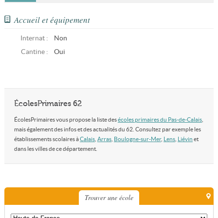
Accueil et équipement
Internat :
Non
Cantine :
Oui
ÉcolesPrimaires 62
ÉcolesPrimaires vous propose la liste des
écoles primaires du Pas-de-Calais
,
mais également des infos et des actualités du 62. Consultez par exemple les
établissements scolaires à
Calais
,
Arras
,
Boulogne-sur-Mer
,
Lens
,
Liévin
et
dans les villes de ce département.
Trouver une école