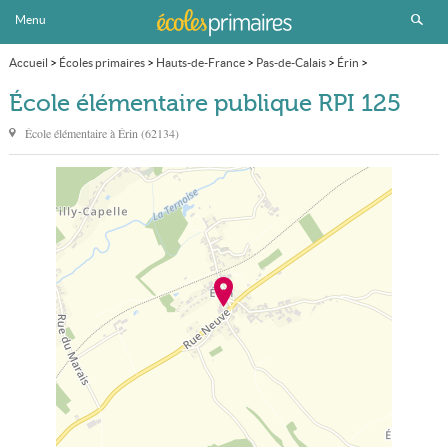
Menu
Accueil
>
Écoles primaires
>
Hauts-de-France
>
Pas-de-Calais
>
Érin
>
École élémentaire publique RPI 125
École élémentaire publique RPI 125
École élémentaire à
Érin
(
62134
)