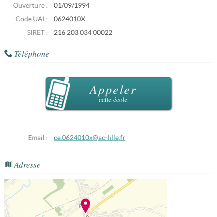
Ouverture :
01/09/1994
Code UAI :
0624010X
SIRET :
216 203 034 00022
Téléphone
Appeler
cette école
Email :
ce.0624010x@ac-lille.fr
Adresse