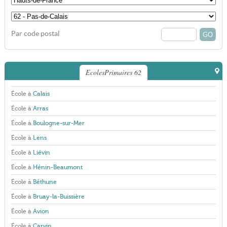
Par code postal
EcolesPrimaires 62
École à
Calais
École à
Arras
École à
Boulogne-sur-Mer
École à
Lens
École à
Liévin
École à
Hénin-Beaumont
École à
Béthune
École à
Bruay-la-Buissière
École à
Avion
École à
Carvin