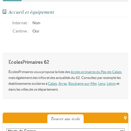
Accueil et équipement
Internat :
Non
Cantine :
Oui
ÉcolesPrimaires 62
ÉcolesPrimaires vous propose la liste des
écoles primaires du Pas-de-Calais
,
mais également des infos et des actualités du 62. Consultez par exemple les
établissements scolaires à
Calais
,
Arras
,
Boulogne-sur-Mer
,
Lens
,
Liévin
et
dans les villes de ce département.
Trouver une école