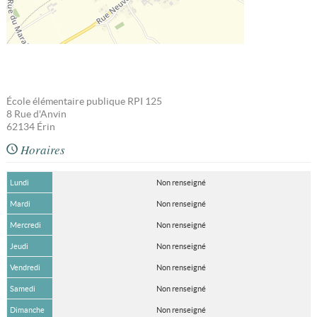
École élémentaire publique RPI 125
8 Rue d'Anvin
62134
Érin
Horaires
Lundi
Non renseigné
Mardi
Non renseigné
Mercredi
Non renseigné
Jeudi
Non renseigné
Vendredi
Non renseigné
Samedi
Non renseigné
Dimanche
Non renseigné