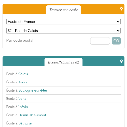
Trouver une école
Par code postal
EcolesPrimaires 62
École à
Calais
École à
Arras
École à
Boulogne-sur-Mer
École à
Lens
École à
Liévin
École à
Hénin-Beaumont
École à
Béthune