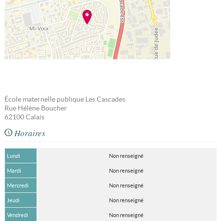
École maternelle publique Les Cascades
Rue Hélène Boucher
62100
Calais
Horaires
Lundi
Non renseigné
Mardi
Non renseigné
Mercredi
Non renseigné
Jeudi
Non renseigné
Vendredi
Non renseigné