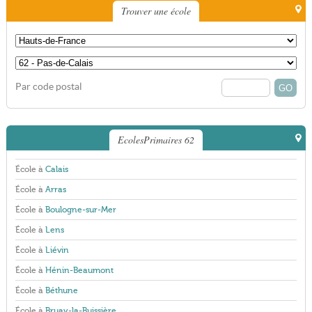
Trouver une école
Par code postal
EcolesPrimaires 62
École à
Calais
École à
Arras
École à
Boulogne-sur-Mer
École à
Lens
École à
Liévin
École à
Hénin-Beaumont
École à
Béthune
École à
Bruay-la-Buissière