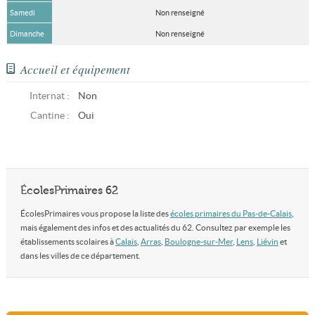
Samedi
Non renseigné
Dimanche
Non renseigné
Accueil et équipement
Internat :
Non
Cantine :
Oui
ÉcolesPrimaires 62
ÉcolesPrimaires vous propose la liste des
écoles primaires du Pas-de-Calais
,
mais également des infos et des actualités du 62. Consultez par exemple les
établissements scolaires à
Calais
,
Arras
,
Boulogne-sur-Mer
,
Lens
,
Liévin
et
dans les villes de ce département.