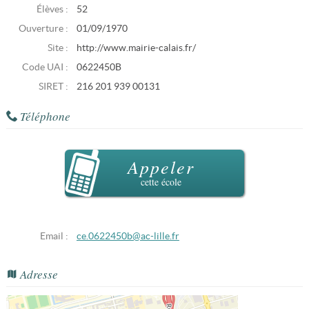
Élèves :
52
Ouverture :
01/09/1970
Site :
http://www.mairie-calais.fr/
Code UAI :
0622450B
SIRET :
216 201 939 00131
Téléphone
Appeler
cette école
Email :
ce.0622450b@ac-lille.fr
Adresse