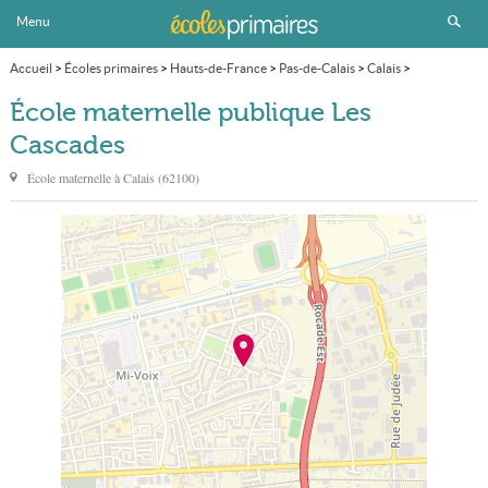
Menu
Accueil
>
Écoles primaires
>
Hauts-de-France
>
Pas-de-Calais
>
Calais
>
École maternelle publique Les Cascades
École maternelle publique Les
Cascades
École maternelle à
Calais
(
62100
)