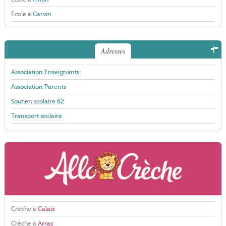
École à
Carvin
Adresses
Association Enseignants
Association Parents
Soutien scolaire 62
Transport scolaire
Crèche à
Calais
Crèche à
Arras