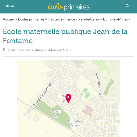
Menu
Accueil
>
Écoles primaires
>
Hauts-de-France
>
Pas-de-Calais
>
Bully-les-Mines
>
École maternelle publique Jean de la Fontaine
École maternelle publique Jean de la
Fontaine
École maternelle à
Bully-les-Mines
(
62160
)