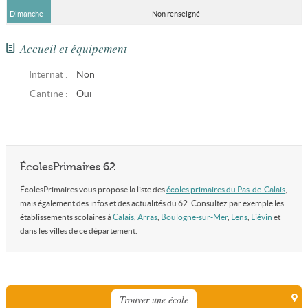
Dimanche
Non renseigné
Accueil et équipement
Internat :
Non
Cantine :
Oui
ÉcolesPrimaires 62
ÉcolesPrimaires vous propose la liste des
écoles primaires du Pas-de-Calais
,
mais également des infos et des actualités du 62. Consultez par exemple les
établissements scolaires à
Calais
,
Arras
,
Boulogne-sur-Mer
,
Lens
,
Liévin
et
dans les villes de ce département.
Trouver une école