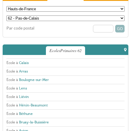
Par code postal
EcolesPrimaires 62
École à
Calais
École à
Arras
École à
Boulogne-sur-Mer
École à
Lens
École à
Liévin
École à
Hénin-Beaumont
École à
Béthune
École à
Bruay-la-Buissière
École à
Avion