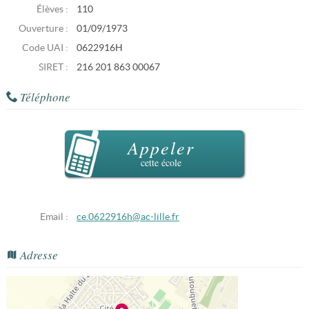
Élèves :
110
Ouverture :
01/09/1973
Code UAI :
0622916H
SIRET :
216 201 863 00067
Téléphone
Appeler
cette école
Email :
ce.0622916h@ac-lille.fr
Adresse