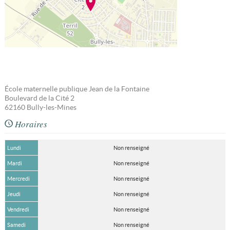
École maternelle publique Jean de la Fontaine
Boulevard de la Cité 2
62160
Bully-les-Mines
Horaires
Lundi
Non renseigné
Mardi
Non renseigné
Mercredi
Non renseigné
Jeudi
Non renseigné
Vendredi
Non renseigné
Samedi
Non renseigné