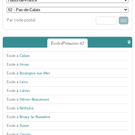
Par code postal
EcolesPrimaires 62
École à
Calais
École à
Arras
École à
Boulogne-sur-Mer
École à
Lens
École à
Liévin
École à
Hénin-Beaumont
École à
Béthune
École à
Bruay-la-Buissière
École à
Avion
École à
Carvin