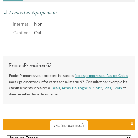
Accueil et équipement
Internat :
Non
Cantine :
Oui
ÉcolesPrimaires 62
ÉcolesPrimaires vous propose la liste des
écoles primaires du Pas-de-Calais
,
mais également des infos et des actualités du 62. Consultez par exemple les
établissements scolaires à
Calais
,
Arras
,
Boulogne-sur-Mer
,
Lens
,
Liévin
et
dans les villes de ce département.
Trouver une école