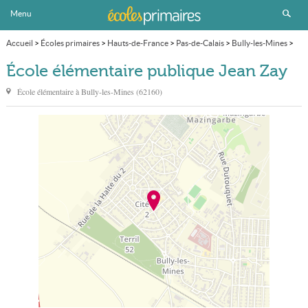
Menu
Accueil
>
Écoles primaires
>
Hauts-de-France
>
Pas-de-Calais
>
Bully-les-Mines
>
École élémentaire publique Jean Zay
École élémentaire publique Jean Zay
École élémentaire à
Bully-les-Mines
(
62160
)