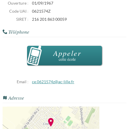
Ouverture :
01/09/1967
Code UAI :
0621574Z
SIRET :
216 201 863 00059
Téléphone
Appeler
cette école
Email :
ce.0621574z@ac-lille.fr
Adresse