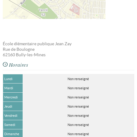
École élémentaire publique Jean Zay
Rue de Boulogne
62160
Bully-les-Mines
Horaires
Lundi
Non renseigné
Mardi
Non renseigné
Mercredi
Non renseigné
Jeudi
Non renseigné
Vendredi
Non renseigné
Samedi
Non renseigné
Dimanche
Non renseigné