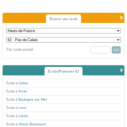
Trouver une école
Par code postal
EcolesPrimaires 62
École à
Calais
École à
Arras
École à
Boulogne-sur-Mer
École à
Lens
École à
Liévin
École à
Hénin-Beaumont