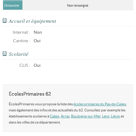
Dimanche
Non renseigné
Accueil et équipement
Internat :
Non
Cantine :
Oui
Scolarité
CLIS
:
Oui
ÉcolesPrimaires 62
ÉcolesPrimaires vous propose la liste des
écoles primaires du Pas-de-Calais
,
mais également des infos et des actualités du 62. Consultez par exemple les
établissements scolaires à
Calais
,
Arras
,
Boulogne-sur-Mer
,
Lens
,
Liévin
et
dans les villes de ce département.