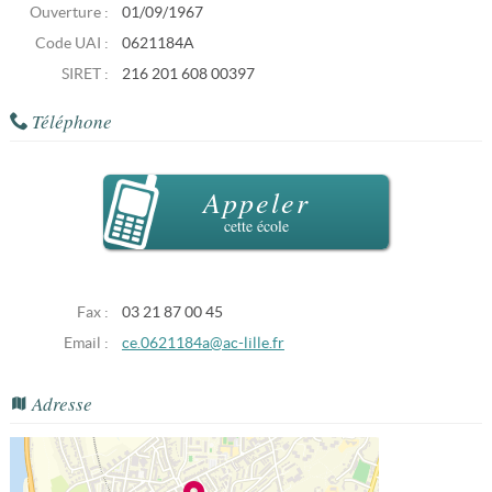
Ouverture :
01/09/1967
Code UAI :
0621184A
SIRET :
216 201 608 00397
Téléphone
Appeler
cette école
Fax :
03 21 87 00 45
Email :
ce.0621184a@ac-lille.fr
Adresse