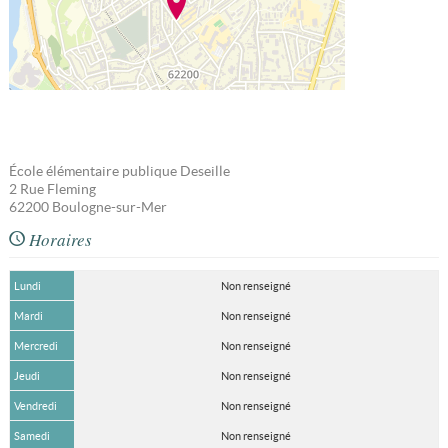
École élémentaire publique Deseille
2 Rue Fleming
62200
Boulogne-sur-Mer
Horaires
Lundi
Non renseigné
Mardi
Non renseigné
Mercredi
Non renseigné
Jeudi
Non renseigné
Vendredi
Non renseigné
Samedi
Non renseigné