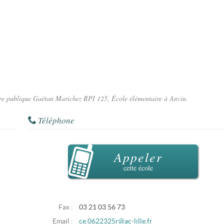
aire publique Gaëtan Marichez RPI 125, École élémentaire à Anvin.
Téléphone
Appeler
cette école
Fax :
03 21 03 56 73
Email :
ce.0622325r@ac-lille.fr