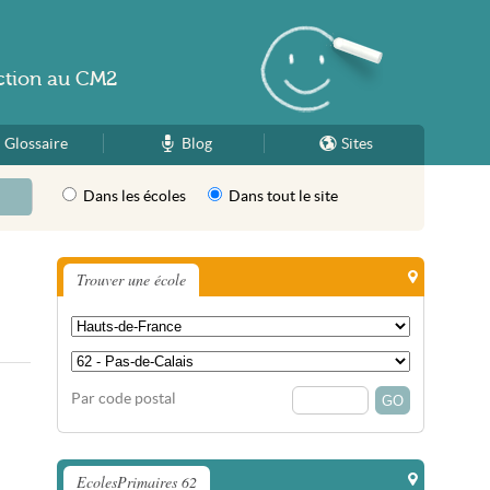
ction
au
CM2
Glossaire
Blog
Sites
Dans les écoles
Dans tout le site
Trouver une école
Par code postal
EcolesPrimaires 62