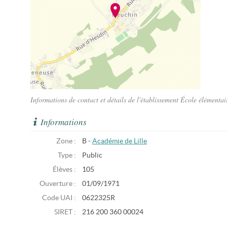
Informations de contact et détails de l'établissement École élément
Informations
Zone :
B -
Académie de Lille
Type :
Public
Élèves :
105
Ouverture :
01/09/1971
Code UAI :
0622325R
SIRET :
216 200 360 00024