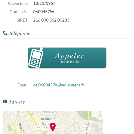
Ouverture :
13/11/1967
Code UAI :
0600457W
SIRET :
216 000 562 00233
Téléphone
Appeler
cette école
Email :
ce.0600457w@ac-amiens.fr
Adresse