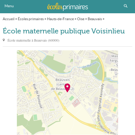
Menu
Accueil
>
Écoles primaires
>
Hauts-de-France
>
Oise
>
Beauvais
>
École maternelle publique Voisinlieu
École maternelle publique Voisinlieu
École maternelle à
Beauvais
(
60000
)