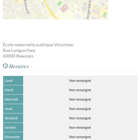
École maternelle publique Voisinlieu
Rue Longue Haie
60000
Beauvais
Horaires
Lundi
Non renseigné
Mardi
Non renseigné
Mercredi
Non renseigné
Jeudi
Non renseigné
Vendredi
Non renseigné
Samedi
Non renseigné
Dimanche
Non renseigné