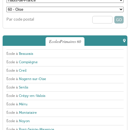
Par code postal
EcolesPrimaires 60
École à
Beauvais
École à
Compiègne
École à
Creil
École à
Nogent-sur-Oise
École à
Senlis
École à
Crépy-en-Valois
École à
Méru
École à
Montataire
École à
Noyon
École à
Pont-Sainte-Maxence