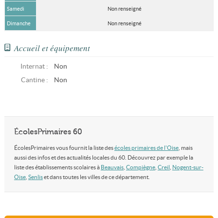
Samedi
Non renseigné
Dimanche
Non renseigné
Accueil et équipement
Internat :
Non
Cantine :
Non
ÉcolesPrimaires 60
ÉcolesPrimaires vous fournit la liste des
écoles primaires de l'Oise
, mais
aussi des infos et des actualités locales du 60. Découvrez par exemple la
liste des établissements scolaires à
Beauvais
,
Compiègne
,
Creil
,
Nogent-sur-
Oise
,
Senlis
et dans toutes les villes de ce département.