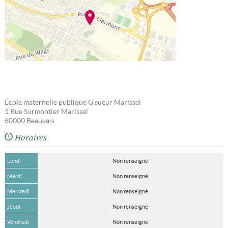
École maternelle publique G.sueur Marissel
1 Rue Surmontier Marissel
60000
Beauvais
Horaires
Lundi
Non renseigné
Mardi
Non renseigné
Mercredi
Non renseigné
Jeudi
Non renseigné
Vendredi
Non renseigné