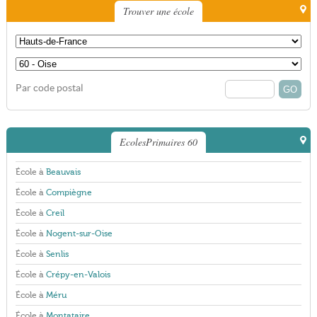
Trouver une école
Par code postal
EcolesPrimaires 60
École à
Beauvais
École à
Compiègne
École à
Creil
École à
Nogent-sur-Oise
École à
Senlis
École à
Crépy-en-Valois
École à
Méru
École à
Montataire