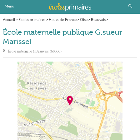
Menu
Accueil
>
Écoles primaires
>
Hauts-de-France
>
Oise
>
Beauvais
>
École maternelle publique G.sueur Marissel
École maternelle publique G.sueur
Marissel
École maternelle à
Beauvais
(
60000
)