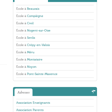
École à
Beauvais
École à
Compiègne
École à
Creil
École à
Nogent-sur-Oise
École à
Senlis
École à
Crépy-en-Valois
École à
Méru
École à
Montataire
École à
Noyon
École à
Pont-Sainte-Maxence
Adresses
Association Enseignants
Association Parents