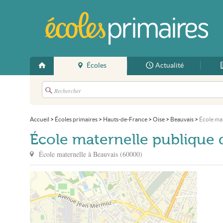
Écoles
Actualité
Accueil
>
Écoles primaires
>
Hauts-de-France
>
Oise
>
Beauvais
>
École ma
École maternelle publique 
École maternelle à
Beauvais
(
60000
)