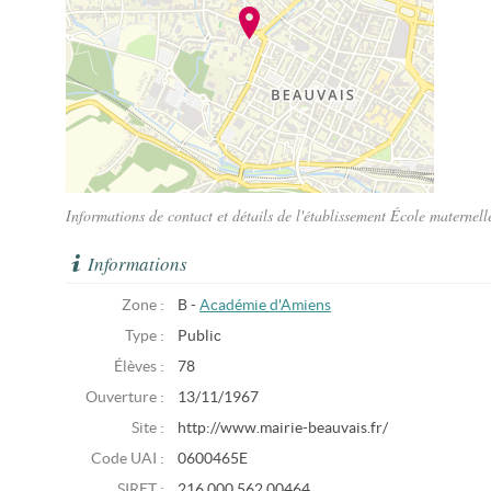
Informations de contact et détails de l'établissement École materne
Informations
Zone :
B -
Académie d'Amiens
Type :
Public
Élèves :
78
Ouverture :
13/11/1967
Site :
http://www.mairie-beauvais.fr/
Code UAI :
0600465E
SIRET :
216 000 562 00464