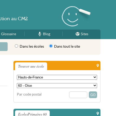
ction
au
CM2
Glossaire
Blog
Sites
Dans les écoles
Dans tout le site
Trouver une école
Par code postal
EcolesPrimaires 60