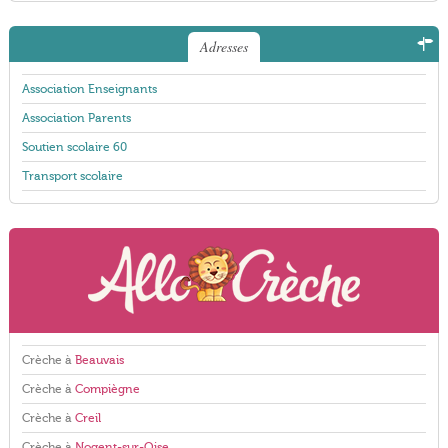
Adresses
Association Enseignants
Association Parents
Soutien scolaire 60
Transport scolaire
Crèche à
Beauvais
Crèche à
Compiègne
Crèche à
Creil
Crèche à
Nogent-sur-Oise