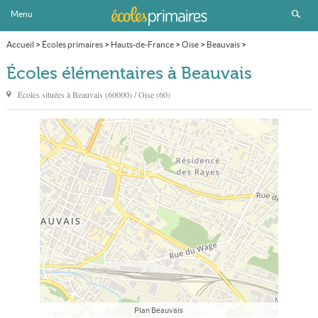
Menu
Accueil
>
Écoles primaires
>
Hauts-de-France
>
Oise
>
Beauvais
>
École élémentaire
>
Page 3
Écoles élémentaires à Beauvais
Écoles situées à
Beauvais
(60000) / Oise (60)
Plan Beauvais