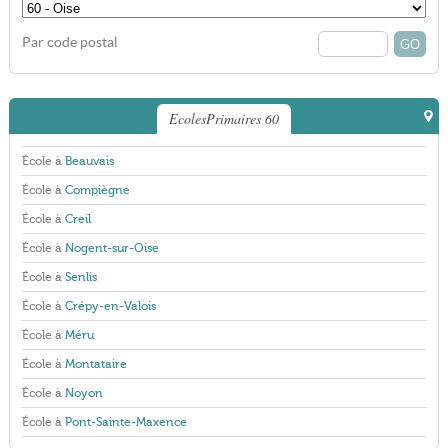
Par code postal
EcolesPrimaires 60
École à
Beauvais
École à
Compiègne
École à
Creil
École à
Nogent-sur-Oise
École à
Senlis
École à
Crépy-en-Valois
École à
Méru
École à
Montataire
École à
Noyon
École à
Pont-Sainte-Maxence