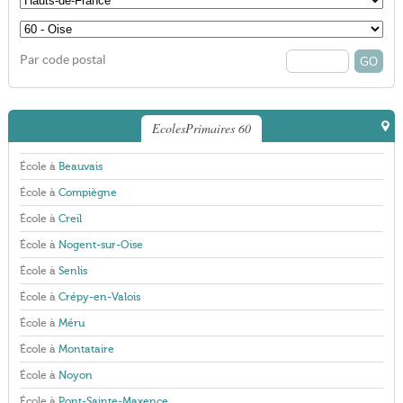
Par code postal
EcolesPrimaires 60
École à
Beauvais
École à
Compiègne
École à
Creil
École à
Nogent-sur-Oise
École à
Senlis
École à
Crépy-en-Valois
École à
Méru
École à
Montataire
École à
Noyon
École à
Pont-Sainte-Maxence