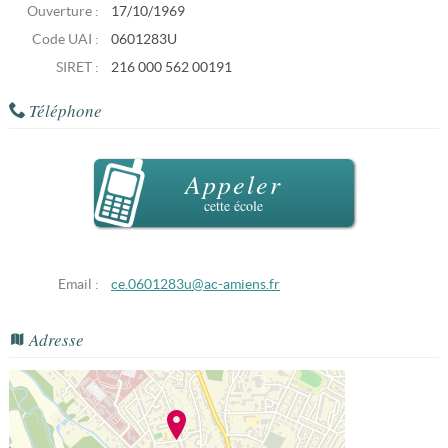
Ouverture :
17/10/1969
Code UAI :
0601283U
SIRET :
216 000 562 00191
Téléphone
Appeler
cette école
Email :
ce.0601283u@ac-amiens.fr
Adresse