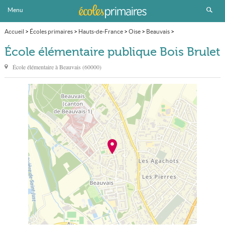
Menu
Accueil
>
Écoles primaires
>
Hauts-de-France
>
Oise
>
Beauvais
>
École élémentaire publique Bois Brulet
École élémentaire publique Bois Brulet
École élémentaire à
Beauvais
(
60000
)