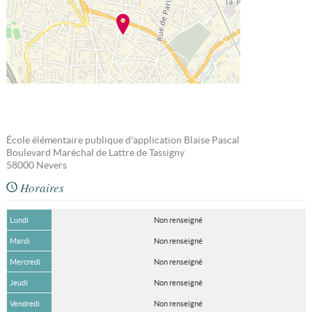
École élémentaire publique d'application Blaise Pascal
Boulevard Maréchal de Lattre de Tassigny
58000
Nevers
Horaires
Lundi
Non renseigné
Mardi
Non renseigné
Mercredi
Non renseigné
Jeudi
Non renseigné
Vendredi
Non renseigné