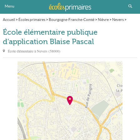
Menu
Accueil
>
Écoles primaires
>
Bourgogne-Franche-Comté
>
Nièvre
>
Nevers
>
École élémentaire publique d'application Blaise Pascal
École élémentaire publique
d'application Blaise Pascal
École élémentaire à
Nevers
(
58000
)