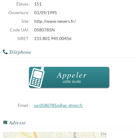
Élèves :
151
Ouverture :
01/09/1995
Site :
http://www.nevers.fr/
Code UAI :
0580785N
SIRET :
215 801 945 00456
Téléphone
Appeler
cette école
Email :
ce.0580785n@ac-dijon.fr
Adresse