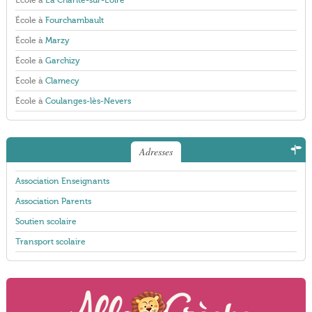
École à
La Charité-sur-Loire
École à
Fourchambault
École à
Marzy
École à
Garchizy
École à
Clamecy
École à
Coulanges-lès-Nevers
Adresses
Association Enseignants
Association Parents
Soutien scolaire
Transport scolaire