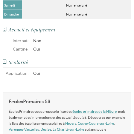
Samedi
Non renseigné
Dimanche
Non renseigné
Accueil et équipement
Internat :
Non
Cantine :
Oui
Scolarité
Application :
Oui
ÉcolesPrimaires 58
ÉcolesPrimaires vous propose la liste des
écoles primaires de la Nièvre
, mais
également des informations et des actualités du 58. Découvrez par exemple
la liste des établissements scolaires à
Nevers
,
Cosne-Cours-sur-Loire
,
Varennes-Vauzelles
,
Decize
,
La Charité-sur-Loire
et dans tout le