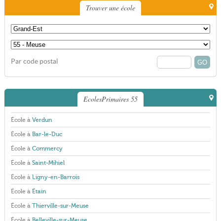
Trouver une école
Par code postal
EcolesPrimaires 55
École à
Verdun
École à
Bar-le-Duc
École à
Commercy
École à
Saint-Mihiel
École à
Ligny-en-Barrois
École à
Étain
École à
Thierville-sur-Meuse
École à
Belleville-sur-Meuse