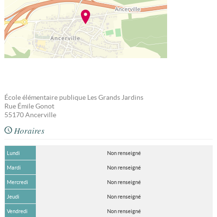
École élémentaire publique Les Grands Jardins
Rue Émile Gonot
55170
Ancerville
Horaires
Lundi
Non renseigné
Mardi
Non renseigné
Mercredi
Non renseigné
Jeudi
Non renseigné
Vendredi
Non renseigné