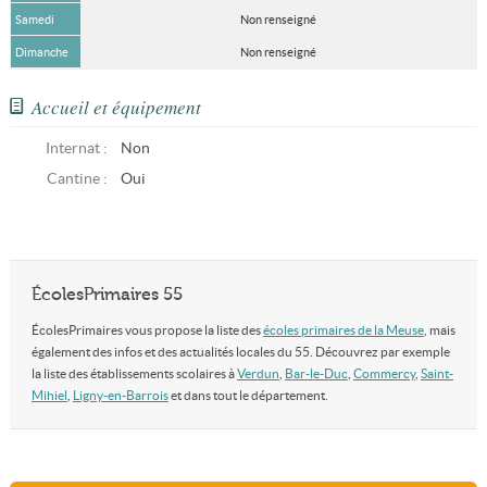
Samedi
Non renseigné
Dimanche
Non renseigné
Accueil et équipement
Internat :
Non
Cantine :
Oui
ÉcolesPrimaires 55
ÉcolesPrimaires vous propose la liste des
écoles primaires de la Meuse
, mais
également des infos et des actualités locales du 55. Découvrez par exemple
la liste des établissements scolaires à
Verdun
,
Bar-le-Duc
,
Commercy
,
Saint-
Mihiel
,
Ligny-en-Barrois
et dans tout le département.